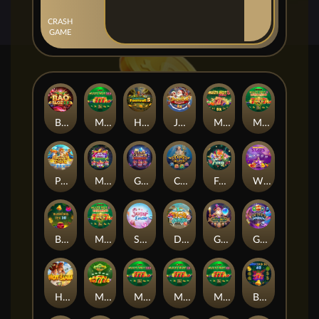
CRASH
GAME
Bao Slot 5X
Multi Hot 100
Habesha Fortune 5
Jingle Bell Bonanza
Multi Hot 5 Deluxe
Multi Hot 5 Super Wilds
Power Of Tiger
Multi Fruits Charging Wilds
Gems Crown Charging Wilds
Coins Of Atlantis
Foxy Hot 20
WildMultiStar
Burning Ice 10
Multi Hot 5 Burn Wilds
Sugar Fiesta
Dice Jungle
Gates Of Merlyn
Genie's Bonanza
HotSamba
Multi Hot Ways
Multi Hot 10
Multi Hot 20
Multi Hot 40
Burning Ice 40