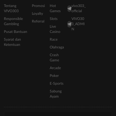
Tentang
Promosi
Hot
vivo303_
VIVO303
Games
official
Loyalty
Responsible
Slots
VIVO30
Referral
Gambling
3_ADMI
Live
N
Pusat Bantuan
Casino
Syarat dan
Race
Ketentuan
Olahraga
Crash
Game
Arcade
Poker
E-Sports
Sabung
Ayam