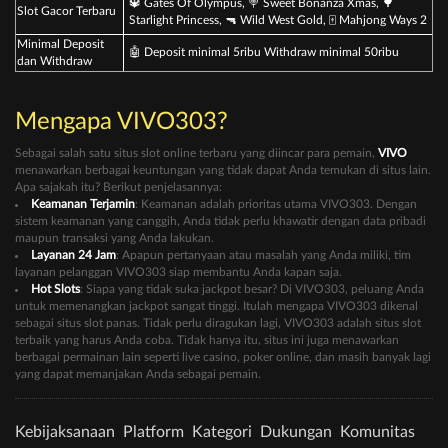
🔱 Gates Of Olympus, 🍭 Sweet Bonanza Xmas, 🌳
Slot Gacor Terbaru
Starlight Princess, 🔫 Wild West Gold, 🀄️ Mahjong Ways 2
Minimal Deposit
🤖 Deposit minimal 5ribu Withdraw minimal 50ribu
dan Withdraw
Mengapa VIVO303?
Sebagai salah satu situs slot online terbaru yang diincar para pemain,
VIVO
menawarkan berbagai keuntungan yang tidak dapat Anda temukan di situs lain.
Apa sajakah itu? Berikut penjelasannya:
Keamanan Terjamin
: Keamanan adalah prioritas utama VIVO303. Dengan
sistem keamanan yang canggih, Anda tidak perlu khawatir dengan data pribadi
maupun transaksi yang Anda lakukan.
Layanan 24 Jam
: Apapun pertanyaan atau masalah yang Anda miliki, tim
layanan pelanggan VIVO303 siap membantu Anda kapan saja.
Hot Slots
: Siapa yang tidak suka jackpot besar? Di VIVO303, peluang Anda
untuk memenangkan jackpot sangat tinggi. Itulah mengapa VIVO303 dikenal
sebagai situs slot panas. Tidak perlu diragukan lagi, VIVO303 adalah situs slot
terbaik yang harus Anda coba. Tidak hanya itu, situs ini juga menawarkan
berbagai permainan lain seperti live casino, poker online, dan masih banyak lagi
yang dapat memanjakan Anda sebagai pemain.
Kebijaksanaan
Platform
Kategori
Dukungan
Komunitas