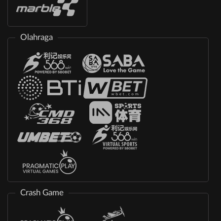
Olahraga
Crash Game