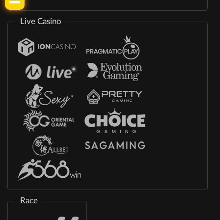
Live Casino
Race