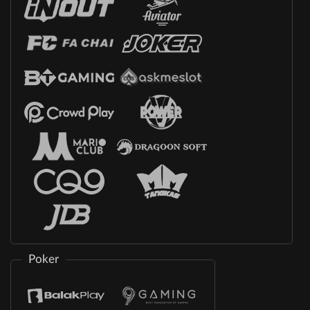
Poker