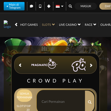
Main di
MASUK
DAF
Telegram
IDR
12,738,212,
HOT GAMES
SLOTS
LIVE CASINO
RACE
OLAH
CROWD PLAY
SEMUA
PERMAINAN
SLOTS
TOP
20