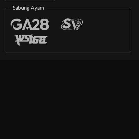
Sabung Ayam