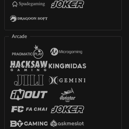
Arcade