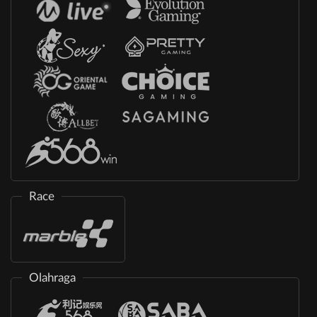
Race
Olahraga