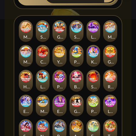
Mahjong Frenzy
Sharkalicious
Gods of Asgard
Sky Chasers
Legend of King Kong
Mahjong Frenzy : Tiles of Fortunes
Money Tree Slot
CNY Fever
Yokai Treasure
Paw House
Kirin Legends
Golden Lion
Highway Kings HD
Lost Paradise 2
Play If You Dare
Bozo's Trick
Sky Lantern
Royal Pastry Chef
Elementalist
Magic Lamp Carnival
Evil Queen Cauldron
Gate of Ninja
Paw House 2
Let's Party