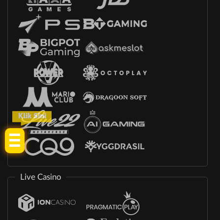
Klik Sini
Live Casino