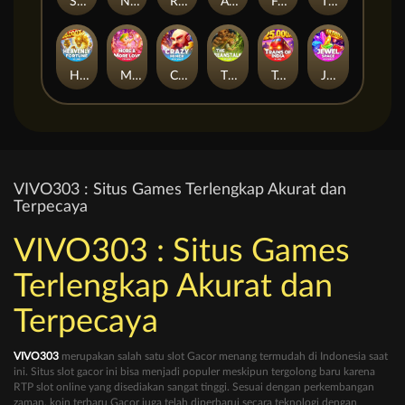
Spirit of Nine Tails
Nezha And The Dragon Emperor
Ragnar's Conquest
Amon Ra's Relic
Four Scholars
Three Kingdoms Slot
Heavenly Fortune
More & More Love
Crazy Miner
The Beanstalk
Trains of India
Jewel Space
VIVO303 : Situs Games Terlengkap Akurat dan
Terpecaya
VIVO303 : Situs Games
Terlengkap Akurat dan
Terpecaya
VIVO303
merupakan salah satu slot Gacor menang termudah di Indonesia saat
ini. Situs slot gacor ini bisa menjadi populer meskipun tergolong baru karena
RTP slot online yang disediakan sangat tinggi. Sesuai dengan perkembangan
zaman, koin terbaru Gacor juga telah diperbarui secara teknologi dengan