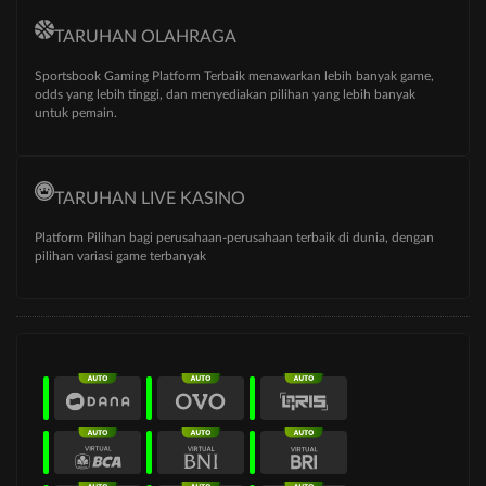
TARUHAN OLAHRAGA
Sportsbook Gaming Platform Terbaik menawarkan lebih banyak game,
odds yang lebih tinggi, dan menyediakan pilihan yang lebih banyak
untuk pemain.
TARUHAN LIVE KASINO
Platform Pilihan bagi perusahaan-perusahaan terbaik di dunia, dengan
pilihan variasi game terbanyak