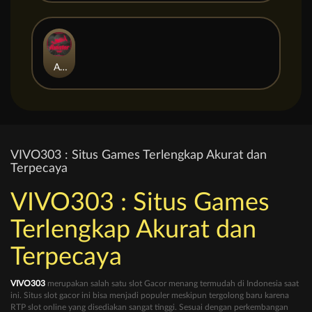
Aviator
VIVO303 : Situs Games Terlengkap Akurat dan
Terpecaya
VIVO303 : Situs Games
Terlengkap Akurat dan
Terpecaya
VIVO303
merupakan salah satu slot Gacor menang termudah di Indonesia saat
ini. Situs slot gacor ini bisa menjadi populer meskipun tergolong baru karena
RTP slot online yang disediakan sangat tinggi. Sesuai dengan perkembangan