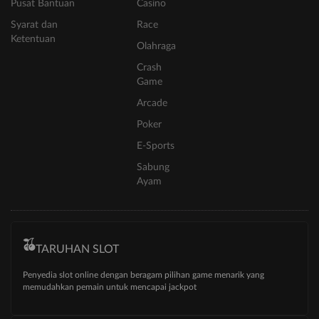
Pusat Bantuan
Casino
Syarat dan
Race
Ketentuan
Olahraga
Crash
Game
Arcade
Poker
E-Sports
Sabung
Ayam
TARUHAN SLOT
Penyedia slot online dengan beragam pilihan game menarik yang
memudahkan pemain untuk mencapai jackpot