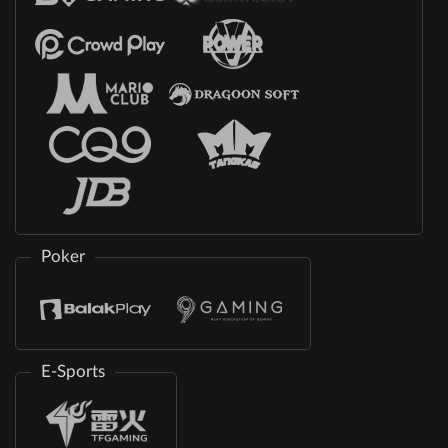
Poker
E-Sports