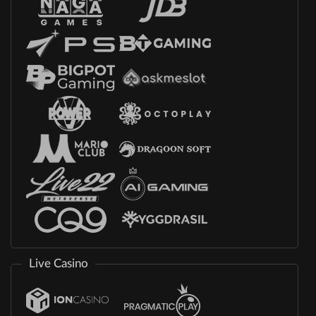
Live Casino