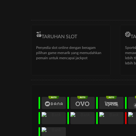
TARUHAN SLOT
T
Penyedia slot online dengan beragam
Sports
pilihan game menarik yang memudahkan
menawa
pemain untuk mencapai jackpot
lebih 
lebih 