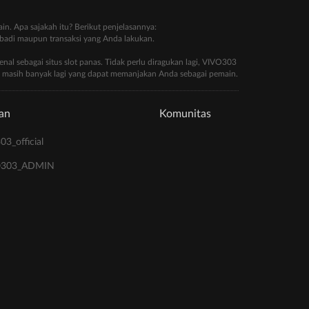
n. Apa sajakah itu? Berikut penjelasannya:
ibadi maupun transaksi yang Anda lakukan.
al sebagai situs slot panas. Tidak perlu diragukan lagi, VIVO303
 dan masih banyak lagi yang dapat memanjakan Anda sebagai pemain.
an
Komunitas
03_official
O303_ADMIN