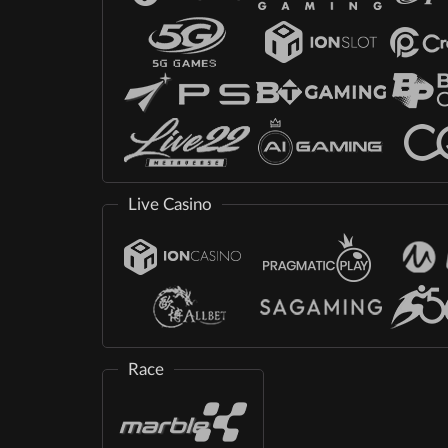
Live Casino
Race