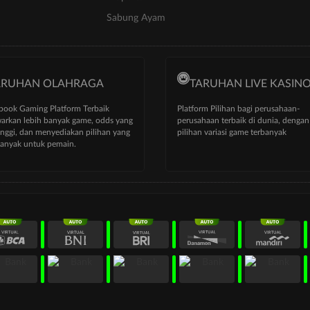
Sabung Ayam
ARUHAN OLAHRAGA
TARUHAN LIVE KASIN
book Gaming Platform Terbaik
Platform Pilihan bagi perusahaan-
rkan lebih banyak game, odds yang
perusahaan terbaik di dunia, dengan
tinggi, dan menyediakan pilihan yang
pilihan variasi game terbanyak
banyak untuk pemain.