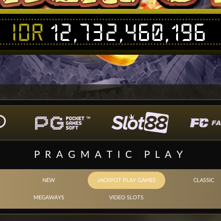
IDR
12,732,460,196
PRAGMATIC PLAY
NEW
JACKPOT PLAY GAMES
CLASSIC
MEGAWAYS
VIDEO SLOTS