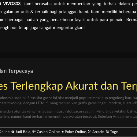
i
VIVO303
, kami berusaha untuk memberikan yang terbaik dalam p
engalaman unik & terbaik bagi pelanggan kami. Kami memiliki beberap
ami berbagai hadiah yang benar-benar layak untuk para pemain. Berm
enghibur, tetapi juga sangat menguntungkan!
dan Terpecaya
s Terlengkap Akurat dan Te
nesia saat ini. Situs slot gacor ini bisa menjadi populer meskipun tergolong baru ka
cara teknologi dengan HTML5, yang menjadikan grafik game begitu modern, suara leb
ensi dari otoritas yang menguasai industri slot gacor saat ini. Perlu anda ketahui ba
 online, namun kami berhasil memenuhi persyaratan tersebut. Sebelum Anda memutuska
Online, ⚽ Judi Bola, 💸 Casino Online, ♣ Poker Online, 🏹 Arcade, 🔢 Togel