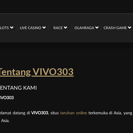
SLOTS
LIVE CASINO
RACE
OLAHRAGA
CRASH GAME
Tentang VIVO303
TENTANG KAMI
IVO303
elamat datang di
VIVO303
, situs
taruhan online
terkemuka di Asia, yan
 Asia.