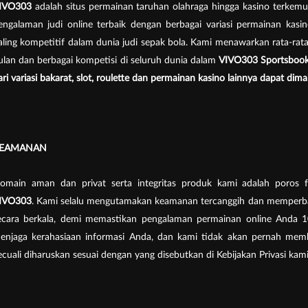
IVO303
adalah situs permainan taruhan olahraga hingga kasino terkemu
engalaman judi online terbaik dengan berbagai variasi permainan kasi
aling kompetitif dalam dunia judi sepak bola. Kami menawarkan rata-ra
ulan dan berbagai kompetisi di seluruh dunia dalam
VIVO303 Sportsbook,
ari variasi bakarat, slot, roulette dan permainan kasino lainnya dapat dim
EAMANAN
omain aman dan privat serta integritas produk kami adalah poros f
IVO303
. Kami selalu mengutamakan keamanan tercanggih dan memperba
ecara berkala, demi memastikan pengalaman permainan online Anda 
enjaga kerahasiaan informasi Anda, dan kami tidak akan pernah memb
ecuali diharuskan sesuai dengan yang disebutkan di Kebijakan Privasi kami