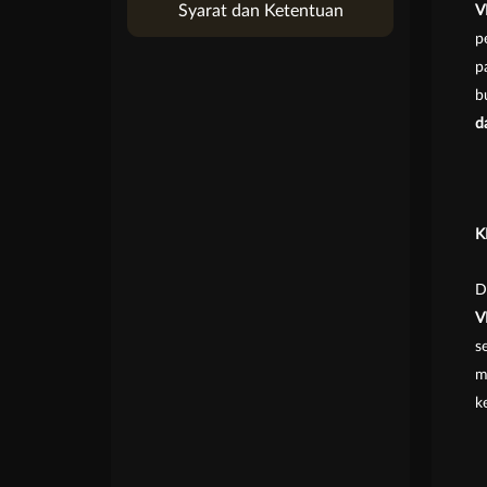
Syarat dan Ketentuan
V
p
p
b
d
K
D
V
s
m
k