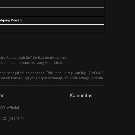
Mahjong Ways 2
n. Apa sajakah itu? Berikut penjelasannya:
ibadi maupun transaksi yang Anda lakukan.
al sebagai situs slot panas. Tidak perlu diragukan lagi, VIVO303
 dan masih banyak lagi yang dapat memanjakan Anda sebagai pemain.
an
Komunitas
03_official
O303_ADMIN