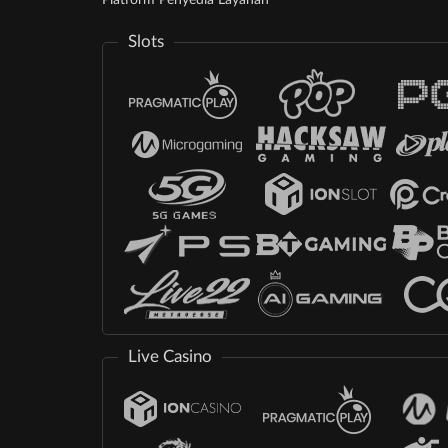
Platform Penyedia Layanan
Slots
Live Casino