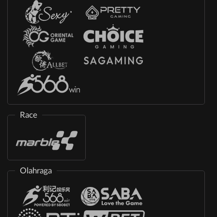
Race
Olahraga