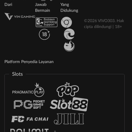
Dari
Jawab
Yang
Bermain
Didukung
©2026 VIVO303. Hak
cipta dilindungi | 18+
Platform Penyedia Layanan
Slots