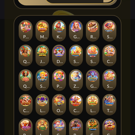
Poker Win
MUSCLE FORTUNE CAT
KONG ISLAND
GOLDEN IDOL
REVOLVER HARE
SUPER ELEMENTS 2
Queen of Inca 2
JUNGLE BANG BANG
DJ BOOM BOOM
Sugar Bang Bang 2
SUGAR BANG BANG PLUS
Chinese New Year Moreways
Queen of Inca
SUPER ELEMENTS
POKER WIN 2
ZEUS
GOLDEN GENIE
SUGAR BANG BANG
CHINESE NEW YEAR
LUXURY GOLDEN PANTHER
OPEN VAULT
CHILIHUAHUA
LUCKY FORTUNES
TREASURES OF ODIN