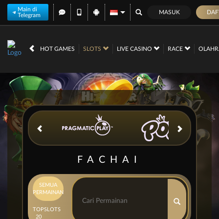
Main di
MASUK
DAF
Telegram
IDR
12,687,637,
HOT GAMES
SLOTS
LIVE CASINO
RACE
OLAH
FACHAI
SEMUA
PERMAINAN
TOP
SLOTS
20