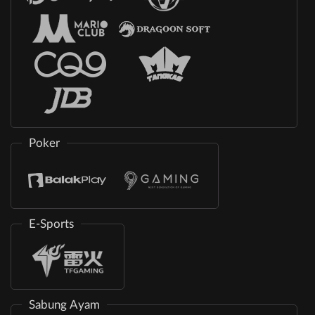
Poker
E-Sports
Sabung Ayam