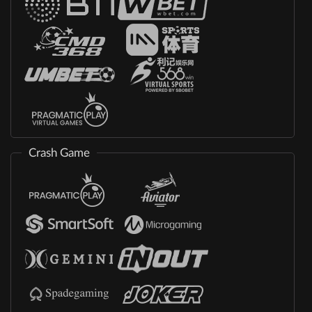
Crash Game