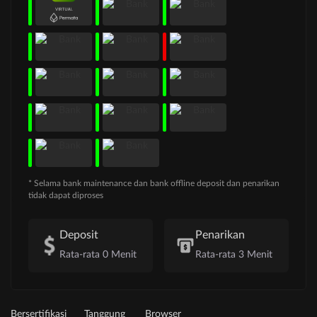
* Selama bank maintenance dan bank offline deposit dan penarikan
tidak dapat diproses
Deposit
Penarikan
Rata-rata 0 Menit
Rata-rata 3 Menit
Bersertifikasi
Tanggung
Browser