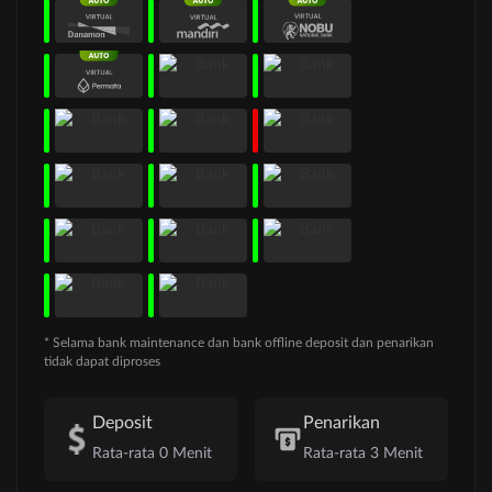
* Selama bank maintenance dan bank offline deposit dan penarikan
tidak dapat diproses
Deposit
Penarikan
Rata-rata 0 Menit
Rata-rata 3 Menit