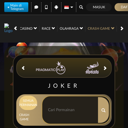
Main di
MASUK
DAF
Telegram
TS
LIVE CASINO
RACE
OLAHRAGA
CRASH GAME
ARC
JOKER
SEMUA
PERMAINAN
CRASH
GAME