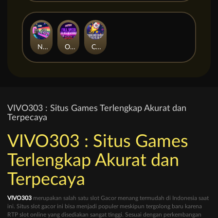
Nyan Cat
Out Run
Cash Or Crash
VIVO303 : Situs Games Terlengkap Akurat dan
Terpecaya
VIVO303 : Situs Games
Terlengkap Akurat dan
Terpecaya
VIVO303
merupakan salah satu slot Gacor menang termudah di Indonesia saat
ini. Situs slot gacor ini bisa menjadi populer meskipun tergolong baru karena
RTP slot online yang disediakan sangat tinggi. Sesuai dengan perkembangan