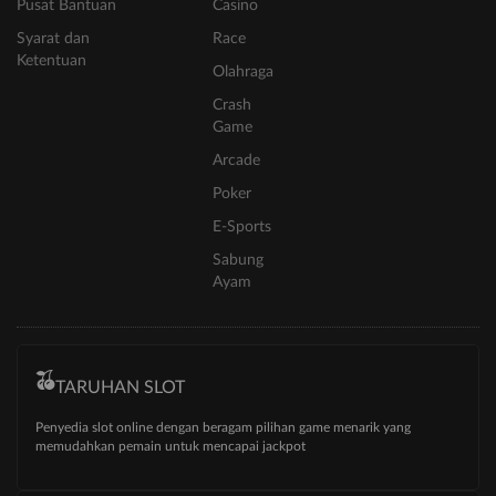
Pusat Bantuan
Casino
Syarat dan
Race
Ketentuan
Olahraga
Crash
Game
Arcade
Poker
E-Sports
Sabung
Ayam
TARUHAN SLOT
Penyedia slot online dengan beragam pilihan game menarik yang
memudahkan pemain untuk mencapai jackpot