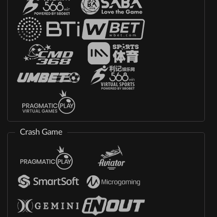
Crash Game