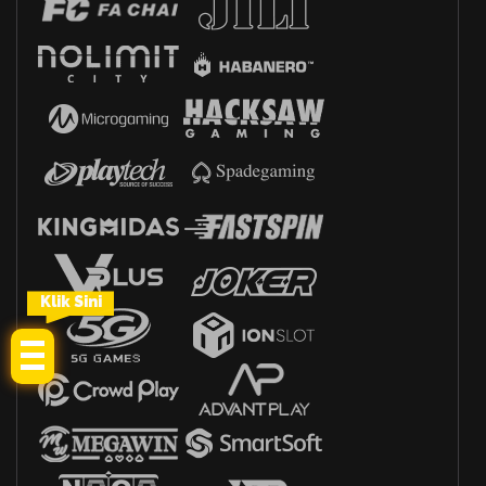
Klik Sini